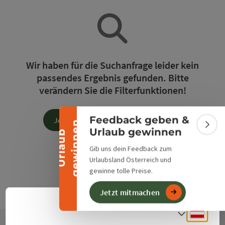
Banner einklappen
Wir haben für die Suchanfrage leider kein
passendes Ergebnis gefunden. Bitte
verändern Sie die Filterfunktionen!
Feedback geben &
Jetzt alle Filter zurücksetzen
n
Bann
Urlaub gewinnen
U
r
l
a
u
b
g
e
w
i
n
n
e
Gib uns dein Feedback zum
Urlaubsland Österreich und
gewinne tolle Preise.
Jetzt mitmachen
Deuts
Sprach