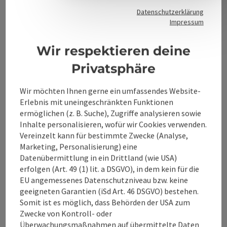
Datenschutzerklärung
Kontakt
Impressum
Wir respektieren deine
Alpenland Tourismus GmbH
Privatsphäre
Bahnhofstraße 2
Wir möchten Ihnen gerne ein umfassendes Website-
4580 Windischgarsten
Erlebnis mit uneingeschränkten Funktionen
ermöglichen (z. B. Suche), Zugriffe analysieren sowie
Inhalte personalisieren, wofür wir Cookies verwenden.
+43 50 360 360 360
Vereinzelt kann für bestimmte Zwecke (Analyse,
Marketing, Personalisierung) eine
Datenübermittlung in ein Drittland (wie USA)
info@360alpenland.com
erfolgen (Art. 49 (1) lit. a DSGVO), in dem kein für die
EU angemessenes Datenschutzniveau bzw. keine
geeigneten Garantien (iSd Art. 46 DSGVO) bestehen.
Somit ist es möglich, dass Behörden der USA zum
Zwecke von Kontroll- oder
Überwachungsmaßnahmen auf übermittelte Daten