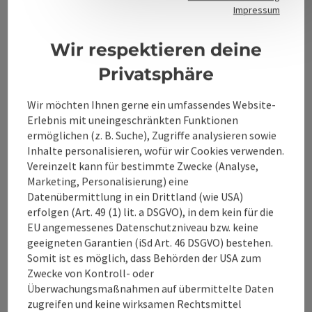
Kontakt
Impressum
Wir respektieren deine
Alpenland Tourismus GmbH
Privatsphäre
Bahnhofstraße 2
Wir möchten Ihnen gerne ein umfassendes Website-
4580 Windischgarsten
Erlebnis mit uneingeschränkten Funktionen
ermöglichen (z. B. Suche), Zugriffe analysieren sowie
Inhalte personalisieren, wofür wir Cookies verwenden.
+43 50 360 360 360
Vereinzelt kann für bestimmte Zwecke (Analyse,
Marketing, Personalisierung) eine
info@360alpenland.com
Datenübermittlung in ein Drittland (wie USA)
erfolgen (Art. 49 (1) lit. a DSGVO), in dem kein für die
EU angemessenes Datenschutzniveau bzw. keine
geeigneten Garantien (iSd Art. 46 DSGVO) bestehen.
Somit ist es möglich, dass Behörden der USA zum
Zwecke von Kontroll- oder
Überwachungsmaßnahmen auf übermittelte Daten
Instagram
Facebook
YouTube
zugreifen und keine wirksamen Rechtsmittel