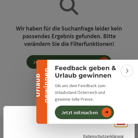
Banner einklappen
Wir haben für die Suchanfrage leider kein
passendes Ergebnis gefunden. Bitte
verändern Sie die Filterfunktionen!
Jetzt alle Filter zurücksetzen
Feedback geben &
n
Bann
Urlaub gewinnen
U
r
l
a
u
b
g
e
w
i
n
n
e
Gib uns dein Feedback zum
Urlaubsland Österreich und
gewinne tolle Preise.
Jetzt mitmachen
Deuts
Sprach
Datenschutzerklärung