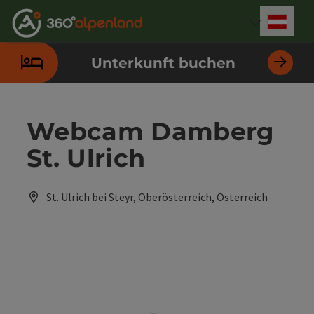
Accesskey
Accesskey
Accesskey
Accesskey
Accesskey
Accesskey
Accesskey
Accesskey
Zum Inhalt
Zur Navigation
Zum Seitenanfang
Zur Kontaktseite
Zur Suche
Zum Impressum
Zu den Hinweisen zur Bedienung der Website
Zur Startseite
[4]
[0]
[7]
[1]
[5]
[3]
[2]
[6]
Deut
Sprach
Unterkunft buchen
Webcam Damberg
St. Ulrich
St. Ulrich bei Steyr, Oberösterreich, Österreich