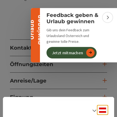
Banner einklappen
Feedback geben &
n
Bann
Urlaub gewinnen
U
r
l
a
u
b
g
e
w
i
n
n
e
Gib uns dein Feedback zum
Urlaubsland Österreich und
gewinne tolle Preise.
Kontakt
Jetzt mitmachen
Öffnungszeiten
Anreise/Lage
Eignung
Deuts
Sprach
Barrierefreiheit