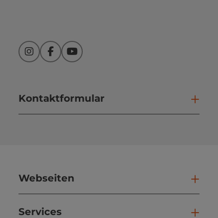
Instagram
Facebook
YouTube
Kontaktformular
Kont
Webseiten
Web
Services
Ser