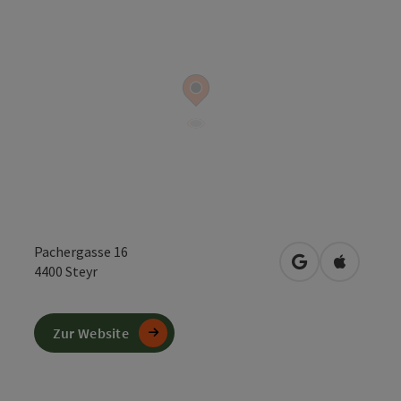
Pachergasse 16
in Google Maps
in Apple 
4400
Steyr
Zur Website