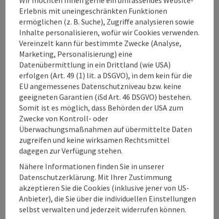
Verleihobjekte
Erlebnis mit uneingeschränkten Funktionen
ermöglichen (z. B. Suche), Zugriffe analysieren sowie
Inhalte personalisieren, wofür wir Cookies verwenden.
Barrierefreiheit
Vereinzelt kann für bestimmte Zwecke (Analyse,
Marketing, Personalisierung) eine
Datenübermittlung in ein Drittland (wie USA)
erfolgen (Art. 49 (1) lit. a DSGVO), in dem kein für die
EU angemessenes Datenschutzniveau bzw. keine
geeigneten Garantien (iSd Art. 46 DSGVO) bestehen.
Beitrag merken
Beitrag drucken
Somit ist es möglich, dass Behörden der USA zum
Zwecke von Kontroll- oder
zum Merkzettel
In der Nähe
Überwachungsmaßnahmen auf übermittelte Daten
zugreifen und keine wirksamen Rechtsmittel
PDF erstellen
dagegen zur Verfügung stehen.
Nähere Informationen finden Sie in unserer
powered by
TOURDATA
Änderung vorschlagen
Datenschutzerklärung. Mit Ihrer Zustimmung
akzeptieren Sie die Cookies (inklusive jener von US-
Anbieter), die Sie über die individuellen Einstellungen
selbst verwalten und jederzeit widerrufen können.