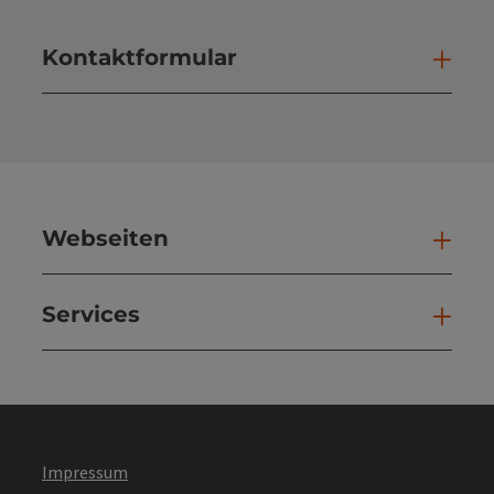
Kontaktformular
Kont
Webseiten
Web
Services
Ser
Impressum