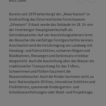
in Google Map
in Apple
8931
Landl
Bereits seit 1979 beherbergt der „Neue Kasten“ in
Großreifling das Österreichische Forstmuseum
„Silvanum“. Erbaut wurde das Gebäude im 18. Jh. von
der Innerberger Hauptgewerkschaft als
Getreidespeicher. Auf vier Ausstellungsebenen lernt
der Besucher die vielfältige Forstgeschichte kennen.
Anschaulich wird die Holzbringung am Landweg mit
Handzug- und Fuhrschlitten, schweren Wägen und
Waldbahnen, Rieswegen und Seileinsatz erlebbar
dargestellt. Auch die Ausstellung über das Wasser als
traditioneller Transportweg für das Triften,
Schwemmen und Flößen fasziniert die
Museumsbesucher. Auch die Kinder kommen nicht zu
kurz: Nationalpark-3D Kino, interaktive Schlitten und
Floßfahrten, spannende Kindergarten- und
Schulklassenführungen oder Wald- und Projekttage.