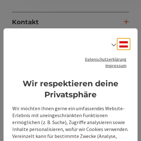
Kontakt
Öffnungszeiten
Deuts
Sprach
Datenschutzerklärung
Anreise/Lage
Impressum
Preise
Wir respektieren deine
Privatsphäre
Barrierefreiheit
Wir möchten Ihnen gerne ein umfassendes Website-
Erlebnis mit uneingeschränkten Funktionen
ermöglichen (z. B. Suche), Zugriffe analysieren sowie
Inhalte personalisieren, wofür wir Cookies verwenden.
Vereinzelt kann für bestimmte Zwecke (Analyse,
Beitrag merken
Beitrag drucken