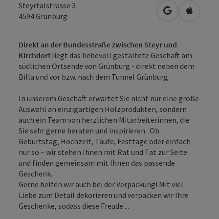
Steyrtalstrasse 3
in Google Map
in Apple
4594
Grünburg
Direkt an der Bundesstraße zwischen Steyr und
Kirchdorf
liegt das liebevoll gestaltete Geschäft am
südlichen Ortsende von Grünburg - direkt neben dem
Billa und vor bzw. nach dem Tunnel Grünburg.
In unserem Geschäft erwartet Sie nicht nur eine große
Auswahl an einzigartigen Holzprodukten, sondern
auch ein Team von herzlichen Mitarbeiterinnen, die
Sie sehr gerne beraten und inspirieren. Ob
Geburtstag, Hochzeit, Taufe, Festtage oder einfach
nur so – wir stehen Ihnen mit Rat und Tat zur Seite
und finden gemeinsam mit Ihnen das passende
Geschenk.
Gerne helfen wir auch bei der Verpackung! Mit viel
Liebe zum Detail dekorieren und verpacken wir Ihre
Geschenke, sodass diese Freude ...