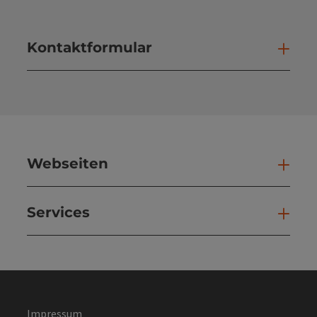
Kontaktformular
Kont
Webseiten
Web
Services
Ser
Impressum