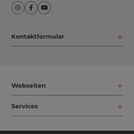
Instagram
Facebook
YouTube
Kontaktformular
Kont
Webseiten
Web
Services
Ser