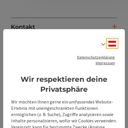
Kontakt
Deuts
Sprach
Öffnungszeiten
Datenschutzerklärung
Anreise/Lage
Impressum
Wir respektieren deine
Eignung
Privatsphäre
Barrierefreiheit
Wir möchten Ihnen gerne ein umfassendes Website-
Erlebnis mit uneingeschränkten Funktionen
ermöglichen (z. B. Suche), Zugriffe analysieren sowie
Inhalte personalisieren, wofür wir Cookies verwenden.
Vereinzelt kann für bestimmte Zwecke (Analyse,