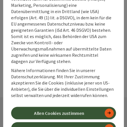
Beitrag merken
Marketing, Personalisierung) eine
Beitrag drucken
Datenübermittlung in ein Drittland (wie USA)
erfolgen (Art. 49 (1) lit. a DSGVO), in dem kein für die
zum Merkzettel
In der Nähe
EU angemessenes Datenschutzniveau bzw. keine
geeigneten Garantien (iSd Art. 46 DSGVO) bestehen.
PDF erstellen
Somit ist es möglich, dass Behörden der USA zum
Zwecke von Kontroll- oder
Überwachungsmaßnahmen auf übermittelte Daten
powered by
TOURDATA
Änderung vorschlagen
zugreifen und keine wirksamen Rechtsmittel
dagegen zur Verfügung stehen.
Nähere Informationen finden Sie in unserer
Datenschutzerklärung. Mit Ihrer Zustimmung
akzeptieren Sie die Cookies (inklusive jener von US-
Anbieter), die Sie über die individuellen Einstellungen
selbst verwalten und jederzeit widerrufen können.
Allen Cookies zustimmen
Kontakt