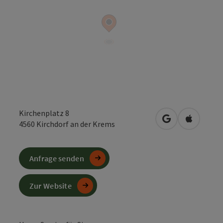
Kirchenplatz 8
in Google Maps
in Apple 
4560
Kirchdorf an der Krems
Anfrage senden
Zur Website