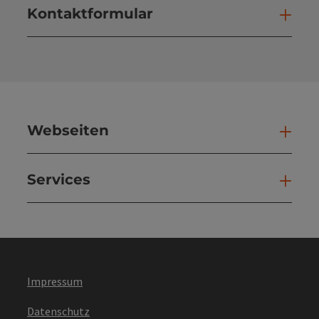
Kontaktformular
Kont
Webseiten
Web
Services
Ser
Impressum
Datenschutz