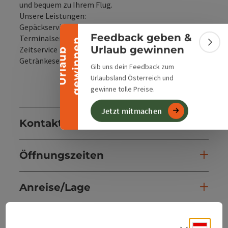
Banner einklappen
und bequem zu Ihrem Flug.
Unsere Leistungen:
Gepäckservice
Feedback geben &
Terminalservice
n
Bann
Urlaub gewinnen
Zeitservice
U
r
l
a
u
b
g
e
w
i
n
n
e
Getränkeservice
Gib uns dein Feedback zum
Urlaubsland Österreich und
gewinne tolle Preise.
Jetzt mitmachen
Kontakt
Öffnungszeiten
Anreise/Lage
Eignung
Deuts
Sprach