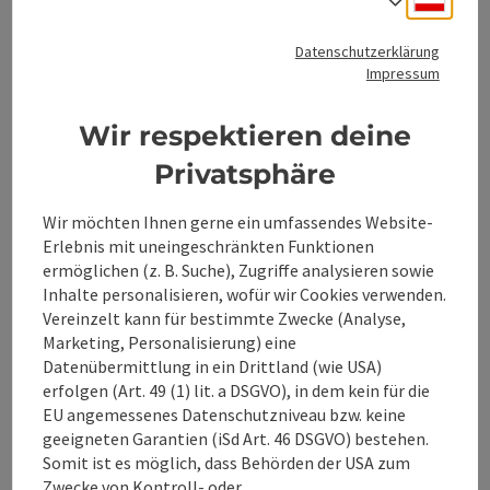
Barrierefreiheit
Datenschutzerklärung
Impressum
Wir respektieren deine
Privatsphäre
Beitrag merken
Beitrag drucken
Wir möchten Ihnen gerne ein umfassendes Website-
zum Merkzettel
In der Nähe
Erlebnis mit uneingeschränkten Funktionen
ermöglichen (z. B. Suche), Zugriffe analysieren sowie
PDF erstellen
Inhalte personalisieren, wofür wir Cookies verwenden.
Vereinzelt kann für bestimmte Zwecke (Analyse,
Marketing, Personalisierung) eine
powered by
TOURDATA
Änderung vorschlagen
Datenübermittlung in ein Drittland (wie USA)
erfolgen (Art. 49 (1) lit. a DSGVO), in dem kein für die
EU angemessenes Datenschutzniveau bzw. keine
geeigneten Garantien (iSd Art. 46 DSGVO) bestehen.
Somit ist es möglich, dass Behörden der USA zum
Zwecke von Kontroll- oder