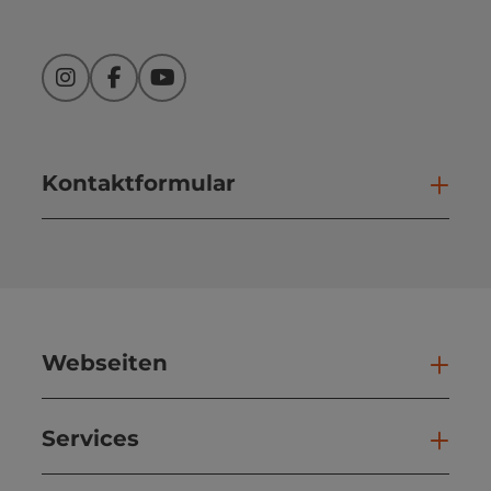
Instagram
Facebook
YouTube
Kontaktformular
Kont
Webseiten
Web
Services
Ser