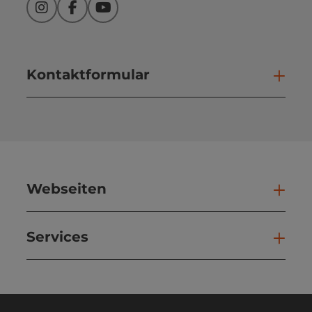
Instagram
Facebook
YouTube
Kontaktformular
Kont
Webseiten
Web
Services
Ser