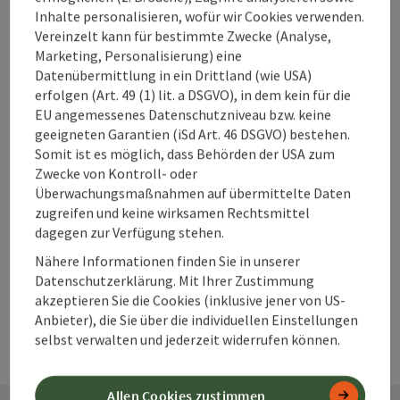
Inhalte personalisieren, wofür wir Cookies verwenden.
Vereinzelt kann für bestimmte Zwecke (Analyse,
Marketing, Personalisierung) eine
Datenübermittlung in ein Drittland (wie USA)
Beitrag merken
erfolgen (Art. 49 (1) lit. a DSGVO), in dem kein für die
Beitrag drucken
EU angemessenes Datenschutzniveau bzw. keine
geeigneten Garantien (iSd Art. 46 DSGVO) bestehen.
zum Merkzettel
In der Nähe
Somit ist es möglich, dass Behörden der USA zum
Zwecke von Kontroll- oder
PDF erstellen
Überwachungsmaßnahmen auf übermittelte Daten
zugreifen und keine wirksamen Rechtsmittel
dagegen zur Verfügung stehen.
powered by
TOURDATA
Änderung vorschlagen
Nähere Informationen finden Sie in unserer
Datenschutzerklärung. Mit Ihrer Zustimmung
akzeptieren Sie die Cookies (inklusive jener von US-
Anbieter), die Sie über die individuellen Einstellungen
selbst verwalten und jederzeit widerrufen können.
Allen Cookies zustimmen