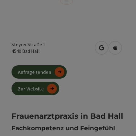
Steyrer Straße 1
in Google Maps
in Apple 
4540
Bad Hall
Anfrage senden
Zur Website
Frauenarztpraxis in Bad Hall
Fachkompetenz und Feingefühl