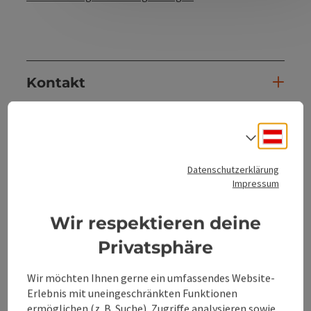
Kontakt
Öffnungszeiten
Deuts
Sprach
Anreise/Lage
Datenschutzerklärung
Impressum
Eignung
Wir respektieren deine
Privatsphäre
Barrierefreiheit
Wir möchten Ihnen gerne ein umfassendes Website-
Erlebnis mit uneingeschränkten Funktionen
Mehr Entdecken
ermöglichen (z. B. Suche), Zugriffe analysieren sowie