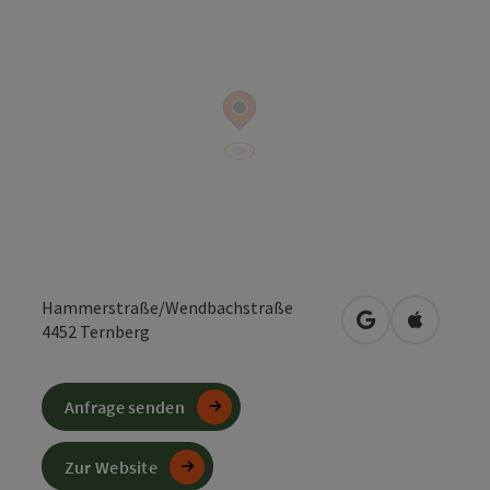
Hammerstraße/Wendbachstraße
in Google Maps
in Apple 
4452
Ternberg
Anfrage senden
Zur Website