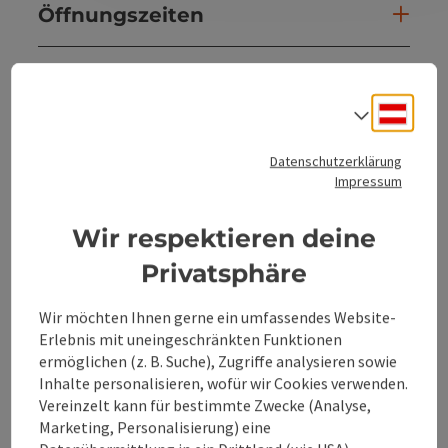
Öffnungszeiten
Anreise/Lage
Deuts
Sprach
Preise
Datenschutzerklärung
Impressum
Eignung
Wir respektieren deine
Barrierefreiheit
Privatsphäre
Wir möchten Ihnen gerne ein umfassendes Website-
Erlebnis mit uneingeschränkten Funktionen
ermöglichen (z. B. Suche), Zugriffe analysieren sowie
Inhalte personalisieren, wofür wir Cookies verwenden.
Beitrag merken
Beitrag drucken
Vereinzelt kann für bestimmte Zwecke (Analyse,
Marketing, Personalisierung) eine
zum Merkzettel
In der Nähe