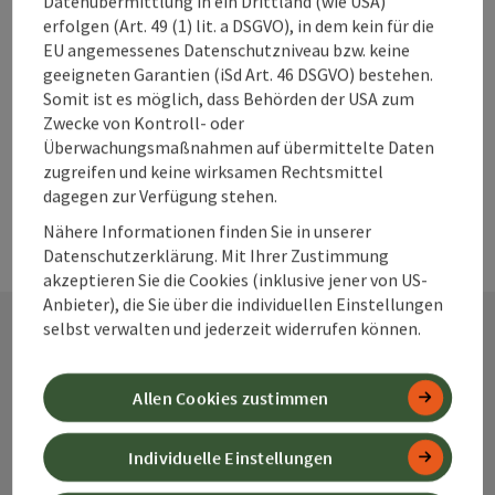
Datenübermittlung in ein Drittland (wie USA)
erfolgen (Art. 49 (1) lit. a DSGVO), in dem kein für die
PDF erstellen
EU angemessenes Datenschutzniveau bzw. keine
geeigneten Garantien (iSd Art. 46 DSGVO) bestehen.
Somit ist es möglich, dass Behörden der USA zum
powered by
TOURDATA
Änderung vorschlagen
Zwecke von Kontroll- oder
Überwachungsmaßnahmen auf übermittelte Daten
zugreifen und keine wirksamen Rechtsmittel
dagegen zur Verfügung stehen.
Nähere Informationen finden Sie in unserer
Datenschutzerklärung. Mit Ihrer Zustimmung
akzeptieren Sie die Cookies (inklusive jener von US-
Anbieter), die Sie über die individuellen Einstellungen
selbst verwalten und jederzeit widerrufen können.
Kontakt
Allen Cookies zustimmen
Individuelle Einstellungen
Alpenland Tourismus GmbH