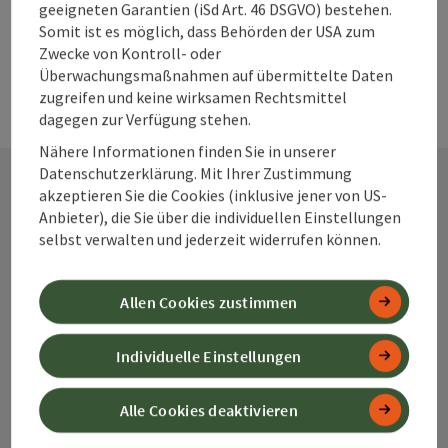
geeigneten Garantien (iSd Art. 46 DSGVO) bestehen.
Somit ist es möglich, dass Behörden der USA zum
Zwecke von Kontroll- oder
Überwachungsmaßnahmen auf übermittelte Daten
zugreifen und keine wirksamen Rechtsmittel
dagegen zur Verfügung stehen.
Nähere Informationen finden Sie in unserer
Datenschutzerklärung. Mit Ihrer Zustimmung
akzeptieren Sie die Cookies (inklusive jener von US-
Anbieter), die Sie über die individuellen Einstellungen
Kontakt
selbst verwalten und jederzeit widerrufen können.
Allen Cookies zustimmen
Alpenland Tourismus GmbH
Individuelle Einstellungen
Bahnhofstraße 2
4580 Windischgarsten
Alle Cookies deaktivieren
+43 50 360 360 360