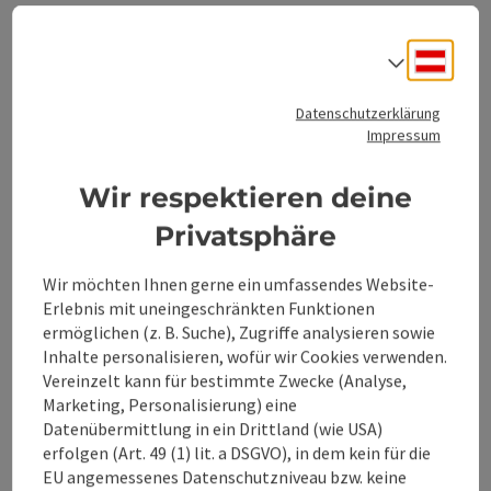
Anreise/Lage
Deuts
Sprach
Eignung
Datenschutzerklärung
Impressum
Barrierefreiheit
Wir respektieren deine
Privatsphäre
Wir möchten Ihnen gerne ein umfassendes Website-
Beitrag merken
Beitrag drucken
Erlebnis mit uneingeschränkten Funktionen
ermöglichen (z. B. Suche), Zugriffe analysieren sowie
zum Merkzettel
Inhalte personalisieren, wofür wir Cookies verwenden.
In der Nähe
Vereinzelt kann für bestimmte Zwecke (Analyse,
PDF erstellen
Marketing, Personalisierung) eine
Datenübermittlung in ein Drittland (wie USA)
erfolgen (Art. 49 (1) lit. a DSGVO), in dem kein für die
powered by
TOURDATA
Änderung vorschlagen
EU angemessenes Datenschutzniveau bzw. keine