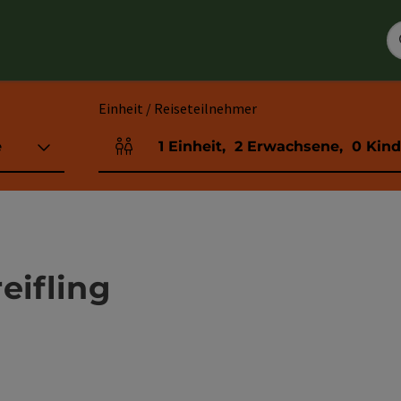
Einheit / Reiseteilnehmer
e
1
Einheit
,
2
Erwachsene
,
0
Kind
Einheitenanzahl und Personenfelder
eifling