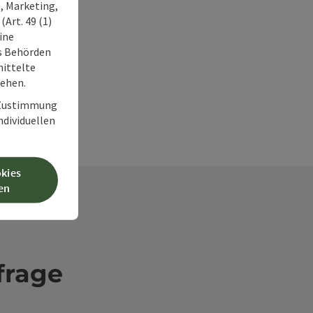
, Marketing,
Art. 49 (1)
ine
ss Behörden
ittelte
tehen.
r Zustimmung
individuellen
okies
en
frage