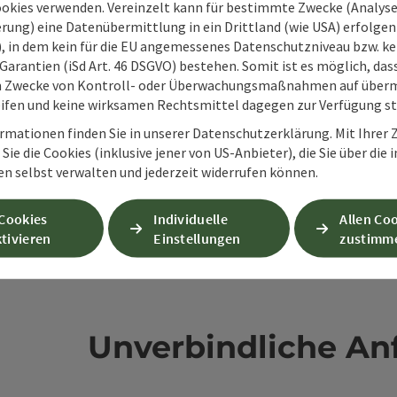
ookies verwenden. Vereinzelt kann für bestimmte Zwecke (Analyse
rung) eine Datenübermittlung in ein Drittland (wie USA) erfolgen (
O), in dem kein für die EU angemessenes Datenschutzniveau bzw. ke
en
Garantien (iSd Art. 46 DSGVO) bestehen. Somit ist es möglich, da
m Zwecke von Kontroll- oder Überwachungsmaßnahmen auf überm
ifen und keine wirksamen Rechtsmittel dagegen zur Verfügung s
rmationen finden Sie in unserer Datenschutzerklärung. Mit Ihre
Sie die Cookies (inklusive jener von US-Anbieter), die Sie über die 
en selbst verwalten und jederzeit widerrufen können.
 Cookies
Individuelle
Allen Co
tivieren
Einstellungen
zustimm
Unverbindliche An