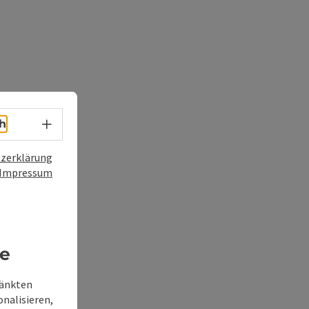
Sprachwahl - Menü öffnen
h
zerklärung
Impressum
re
ränkten
onalisieren,