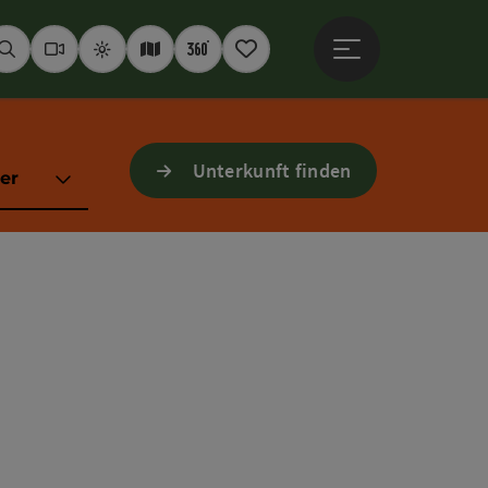
Hauptmenü öffne
Suchen
Webcams
Wetter
Interaktive Karte
360° Panoramen
Merkzettel
Unterkunft finden
er