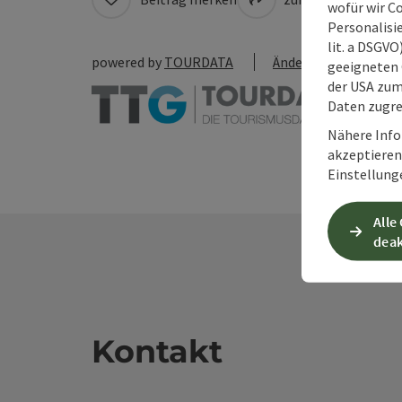
wofür wir C
Personalisie
lit. a DSGV
powered by
TOURDATA
Änderung vorschlag
geeigneten 
der USA zu
Daten zugre
Nähere Info
akzeptieren 
Einstellung
Alle
deak
Kontakt