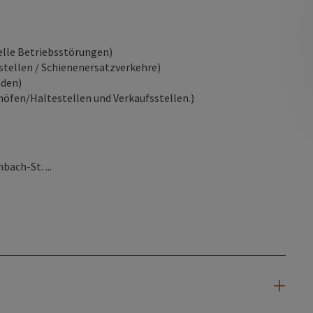
elle Betriebsstörungen)
tellen / Schienenersatzverkehre)
den)
höfen/Haltestellen und Verkaufsstellen.)
ach-St. ...