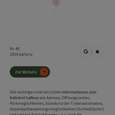
Nr. 40
in Google Maps
in Apple 
3334
Gaflenz
Zur Website
Alle wichtigen und nützlichen
Informationen zum
Bahnhof Gaflenz
wie Adresse, Öffnungszeiten,
Parkmöglichkeiten, Standorte der Ticketautomaten,
Gepäckaufbewahrungsmöglichkeiten (Schließfächer)
und weitere Ausstattungen – u.a. auch die