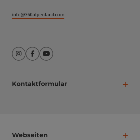
info@360alpenland.com
Instagram
Facebook
YouTube
Kontaktformular
Kont
Webseiten
Web