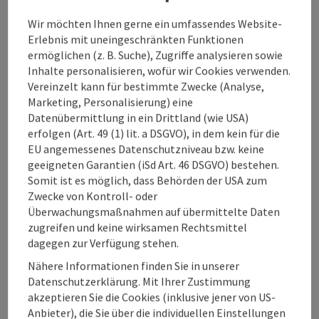
Anreise/Lage
Wir möchten Ihnen gerne ein umfassendes Website-
Erlebnis mit uneingeschränkten Funktionen
ermöglichen (z. B. Suche), Zugriffe analysieren sowie
Eignung
Inhalte personalisieren, wofür wir Cookies verwenden.
Vereinzelt kann für bestimmte Zwecke (Analyse,
Marketing, Personalisierung) eine
Barrierefreiheit
Datenübermittlung in ein Drittland (wie USA)
erfolgen (Art. 49 (1) lit. a DSGVO), in dem kein für die
EU angemessenes Datenschutzniveau bzw. keine
geeigneten Garantien (iSd Art. 46 DSGVO) bestehen.
Somit ist es möglich, dass Behörden der USA zum
Beitrag merken
Beitrag drucken
Zwecke von Kontroll- oder
Überwachungsmaßnahmen auf übermittelte Daten
zum Merkzettel
zugreifen und keine wirksamen Rechtsmittel
In der Nähe
dagegen zur Verfügung stehen.
PDF erstellen
Nähere Informationen finden Sie in unserer
Datenschutzerklärung. Mit Ihrer Zustimmung
akzeptieren Sie die Cookies (inklusive jener von US-
powered by
TOURDATA
Änderung vorschlagen
Anbieter), die Sie über die individuellen Einstellungen