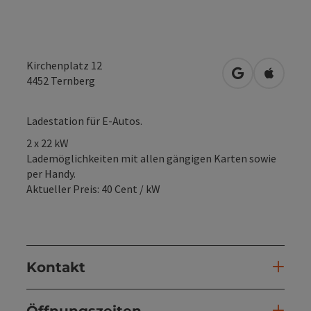
Kirchenplatz 12
in Google Map
in Apple
4452
Ternberg
Ladestation für E-Autos.
2 x 22 kW
Lademöglichkeiten mit allen gängigen Karten sowie
per Handy.
Aktueller Preis: 40 Cent / kW
Kontakt