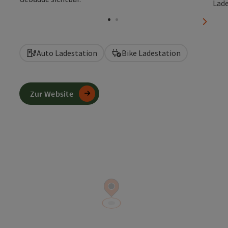
Copyri
nächst
Auto Ladestation
Bike Ladestation
Zur Website