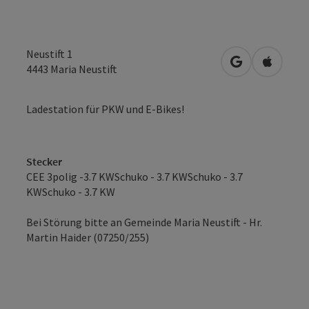
Neustift 1
in Google Map
in Apple
4443
Maria Neustift
Ladestation für PKW und E-Bikes!
Stecker
CEE 3polig -3.7 KWSchuko - 3.7 KWSchuko - 3.7
KWSchuko - 3.7 KW
Bei Störung bitte an Gemeinde Maria Neustift - Hr.
Martin Haider (07250/255)