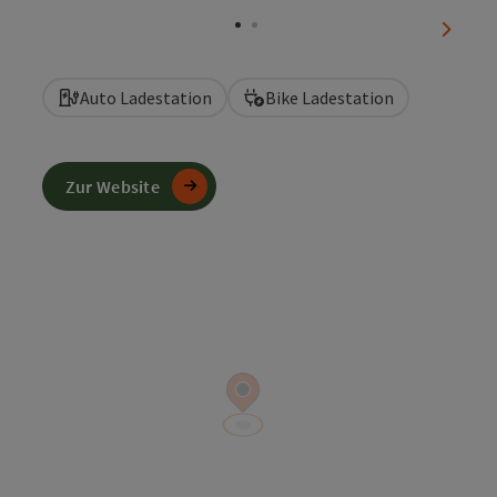
nächst
Auto Ladestation
Bike Ladestation
Zur Website