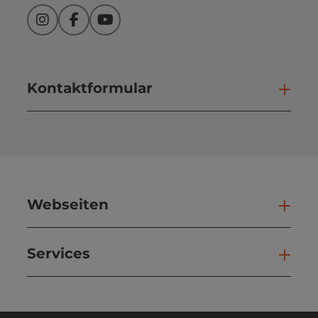
Instagram
Facebook
YouTube
Kontaktformular
Kont
Webseiten
Web
Services
Ser