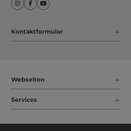
Instagram
Facebook
YouTube
Kontaktformular
Kont
Webseiten
Web
Services
Ser