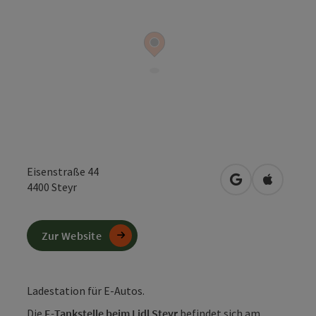
Eisenstraße 44
in Google Maps
in Apple 
4400
Steyr
Zur Website
Ladestation für E-Autos.
Die
E-Tankstelle beim Lidl Steyr
befindet sich am