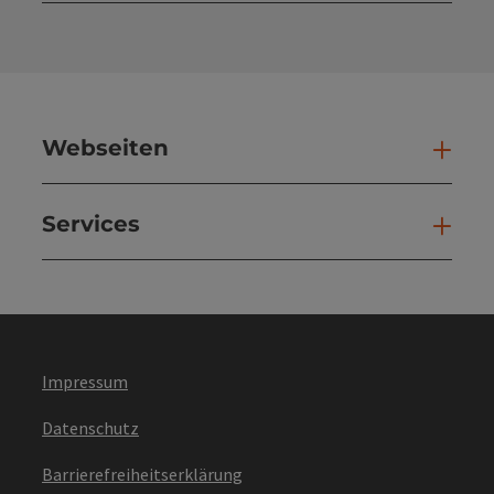
Kont
Webseiten
Web
Services
Ser
Impressum
Datenschutz
Barrierefreiheitserklärung