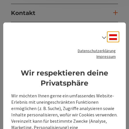
Kontakt
Öffnungszeiten
Deuts
Sprach
Anreise/Lage
Datenschutzerklärung
Impressum
Eignung
Wir respektieren deine
Privatsphäre
Barrierefreiheit
Wir möchten Ihnen gerne ein umfassendes Website-
Erlebnis mit uneingeschränkten Funktionen
ermöglichen (z. B. Suche), Zugriffe analysieren sowie
Inhalte personalisieren, wofür wir Cookies verwenden.
Beitrag merken
Vereinzelt kann für bestimmte Zwecke (Analyse,
Beitrag drucken
Marketing, Personalisierung) eine