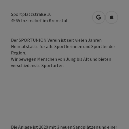
Sportplatzstraße 10
in Google Map
in Apple
4565
Inzersdorf im Kremstal
Der SPORTUNION Verein ist seit vielen Jahren
Heimatstätte für alle Sportlerinnen und Sportler der
Region.
Wir bewegen Menschen von Jung bis Alt und bieten
verschiedenste Sportarten.
Die Anlage ist 2020 mit 3 neuen Sandplätzen und einer