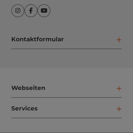
Instagram
Facebook
YouTube
Kontaktformular
Kont
Webseiten
Web
Services
Ser