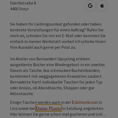
Fabrikstraße 8
in Google Map
in Apple
4400
Steyr
Sie haben Ihr Lieblingsunikat gefunden oder haben
konkrete Vorstellungen für einen Auftrag? Rufen Sie
mich an, schicken Sie mir ein E-Mail oder kommen Sie
einfach in meiner Werkstatt vorbei! Ich schicke Ihnen
Ihre Auswahl auch gerne per Post zu.
Im Atelier von Bernanderl Upcycling erleben
ausgediente Bücher eine Wiedergeburt in ein zweites
Dasein als Tasche. Aus schmucken Bucheinbänden,
kombiniert mit weggegebenen Krawatten zaubert
Bernadette Hartl individuelle Taschen für jeden Typ
oder Anlass, ob Abendtasche, Shopper oder gar
Aktentasche.
Edelwerkstatt
Einige Taschen werden auch in der
in
Damn Plastic
Linz sowie bei
in Salzburg angeboten.
Hier können Sie gerne schon mal gustieren und sich ...