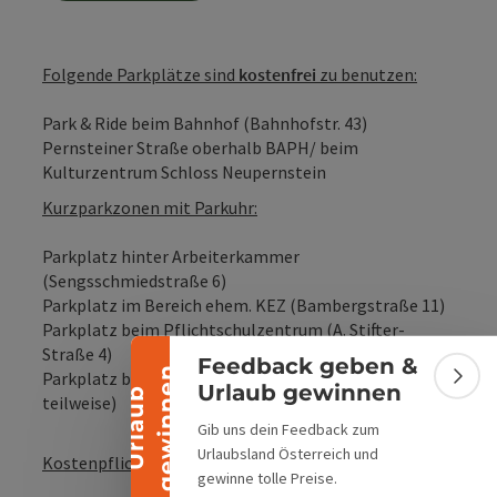
Folgende Parkplätze sind
kostenfrei
zu benutzen:
Park & Ride beim Bahnhof (Bahnhofstr. 43)
Pernsteiner Straße oberhalb BAPH/ beim
Kulturzentrum Schloss Neupernstein
Kurzparkzonen mit Parkuhr:
Banner einklappen
Parkplatz hinter Arbeiterkammer
(Sengsschmiedstraße 6)
Parkplatz im Bereich ehem. KEZ (Bambergstraße 11)
Parkplatz beim Pflichtschulzentrum (A. Stifter-
Straße 4)
Feedback geben &
n
Parkplatz beim Krankenhaus (Theodor-Haas-Straße,
Bann
Urlaub gewinnen
U
r
l
a
u
b
g
e
w
i
n
n
e
teilweise)
Gib uns dein Feedback zum
Urlaubsland Österreich und
Kostenpflichtige Parkmöglichkeiten:
gewinne tolle Preise.