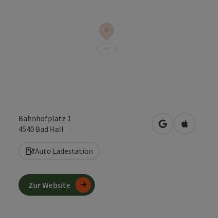
Bahnhofplatz 1
in Google Maps
in Apple 
4540
Bad Hall
Auto Ladestation
Zur Website