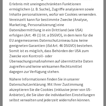
Eignung
Erlebnis mit uneingeschränkten Funktionen
ermöglichen (z. B. Suche), Zugriffe analysieren sowie
Inhalte personalisieren, wofür wir Cookies verwenden.
Barrierefreiheit
Vereinzelt kann für bestimmte Zwecke (Analyse,
Marketing, Personalisierung) eine
Datenübermittlung in ein Drittland (wie USA)
erfolgen (Art. 49 (1) lit. a DSGVO), in dem kein für die
EU angemessenes Datenschutzniveau bzw. keine
Beitrag merken
geeigneten Garantien (iSd Art. 46 DSGVO) bestehen.
Beitrag drucken
Somit ist es möglich, dass Behörden der USA zum
Zwecke von Kontroll- oder
zum Merkzettel
In der Nähe
Überwachungsmaßnahmen auf übermittelte Daten
zugreifen und keine wirksamen Rechtsmittel
PDF erstellen
dagegen zur Verfügung stehen.
Nähere Informationen finden Sie in unserer
powered by
TOURDATA
Änderung vorschlagen
Datenschutzerklärung. Mit Ihrer Zustimmung
akzeptieren Sie die Cookies (inklusive jener von US-
Anbieter), die Sie über die individuellen Einstellungen
selbst verwalten und jederzeit widerrufen können.