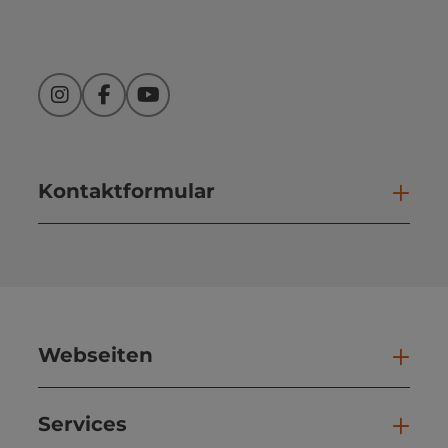
Instagram
Facebook
YouTube
Kontaktformular
Kont
Webseiten
Web
Services
Ser