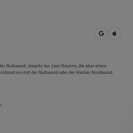
in Google Map
in Apple
er Nußwand. Jeweils nur zwei Routen, die aber einen
Kombination mit der Nußwand oder der Hacker Nordwand.
: