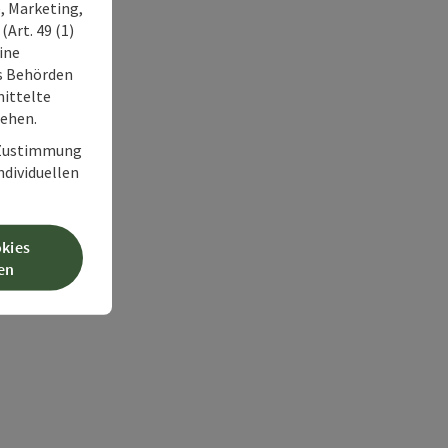
, Marketing,
Art. 49 (1)
ine
ss Behörden
ittelte
tehen.
r Zustimmung
individuellen
okies
en