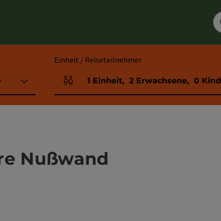
Einheit / Reiseteilnehmer
e
1
Einheit
,
2
Erwachsene
,
0
Kind
Einheitenanzahl und Personenfelder
ere Nußwand