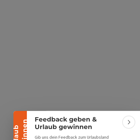
s öffnen
 Maps öffnen
Banner einklappen
Feedback geben &
n
Bann
Urlaub gewinnen
U
r
l
a
u
b
g
e
w
i
n
n
e
Gib uns dein Feedback zum Urlaubsland