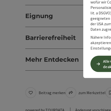
wofür wir C
Personalisie
lit. a DSGV
Eignung
geeigneten 
der USA zu
Daten zugre
Barrierefreiheit
Nähere Info
akzeptieren 
Einstellung
Mehr Entdecken
Alle
deak
Beitrag merken
zum Merkzettel
powered by
TOURDATA
Änderung vorschlag