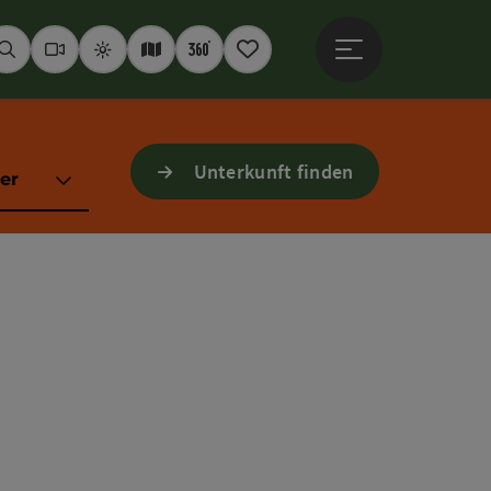
Hauptmenü öffne
Suchen
Webcams
Wetter
Interaktive Karte
360° Panoramen
Merkzettel
Unterkunft finden
er