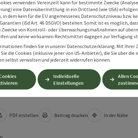
ookies verwenden. Vereinzelt kann für bestimmte Zwecke (Analyse
rung) eine Datenübermittlung in ein Drittland (wie USA) erfolgen (
O), in dem kein für die EU angemessenes Datenschutzniveau bzw. ke
Garantien (iSd Art. 46 DSGVO) bestehen. Somit ist es möglich, da
m Zwecke von Kontroll- oder Überwachungsmaßnahmen auf überm
ifen und keine wirksamen Rechtsmittel dagegen zur Verfügung s
rmationen finden Sie in unserer Datenschutzerklärung. Mit Ihre
Sie die Cookies (inklusive jener von US-Anbieter), die Sie über die 
en selbst verwalten und jederzeit widerrufen können.
 Cookies
Individuelle
Allen Co
tivieren
Einstellungen
zustimm
PDF erstellen
Beitrag drucken
In der Nähe
en