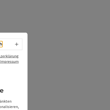
Sprachwahl - Menü öffnen
h
zerklärung
Impressum
re
ränkten
onalisieren,