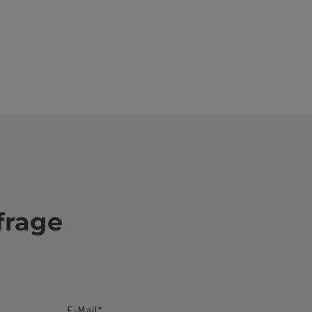
frage
E-Mail
*