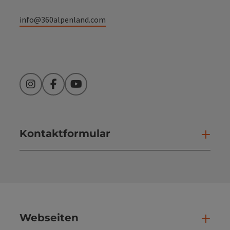
info@360alpenland.com
Instagram
Facebook
YouTube
Kontaktformular
Kont
Webseiten
Web