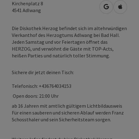
Kirchenplatz 8
in Google Map
in Apple
4541
Adlwang
Die Diskothek Herzog befindet sich im altehrwürdigen
Vierkanthof des Herzogtums Adlwang bei Bad Hall.
Jeden Samstag und vor Feiertagen öffnet das
HERZOG, und verwöhnt die Gäste mit TOP-Acts,
heißen Parties und natürlich toller Stimmung.
Sichere dir jetzt deinen Tisch:
Telefonisch: +436764034153
Open doors: 21:00 Uhr
ab 16 Jahren mit amtlich gültigem Lichtbildausweis
Für einen sauberen und sicheren Ablauf werden Franz
Schossthaler und sein Sicherheitsteam sorgen.