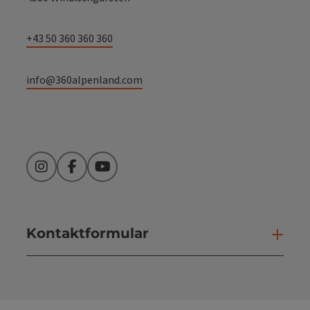
+43 50 360 360 360
info@360alpenland.com
Instagram
Facebook
YouTube
Kontaktformular
Kont