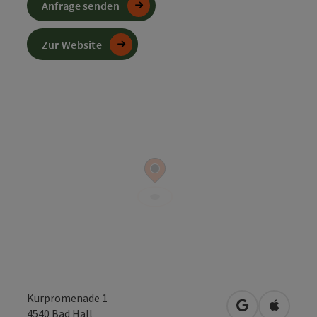
Anfrage senden
Zur Website
Kurpromenade 1
in Google Map
in Apple
4540
Bad Hall