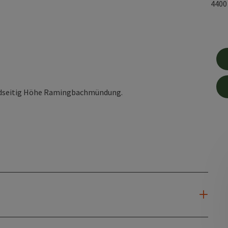
440
eidseitig Höhe Ramingbachmündung.