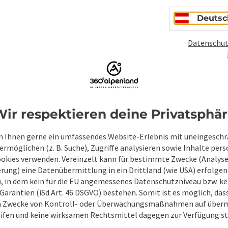
Deutsc
PDF erstellen
Beitrag drucken
In der Nähe
Datenschut
en
ir respektieren deine Privatsphä
 Ihnen gerne ein umfassendes Website-Erlebnis mit uneingesch
rmöglichen (z. B. Suche), Zugriffe analysieren sowie Inhalte pers
ookies verwenden. Vereinzelt kann für bestimmte Zwecke (Analyse
rung) eine Datenübermittlung in ein Drittland (wie USA) erfolgen (
O), in dem kein für die EU angemessenes Datenschutzniveau bzw. ke
Garantien (iSd Art. 46 DSGVO) bestehen. Somit ist es möglich, da
m Zwecke von Kontroll- oder Überwachungsmaßnahmen auf überm
ifen und keine wirksamen Rechtsmittel dagegen zur Verfügung s