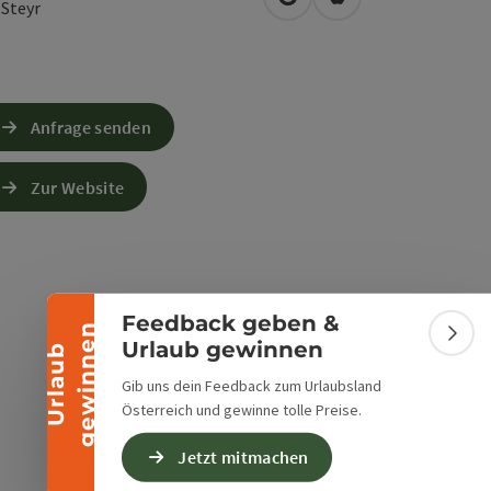
in Google Maps öffnen
in Apple Maps öffn
0
Steyr
Anfrage senden
Banner einklappen
Zur Website
Feedback geben &
n
Bann
Urlaub gewinnen
U
r
l
a
u
b
g
e
w
i
n
n
e
Gib uns dein Feedback zum Urlaubsland
Österreich und gewinne tolle Preise.
Jetzt mitmachen