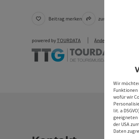
Beitrag merken
zum Merkzettel
powered by
TOURDATA
Änderung vorschlag
W
Wir möchten
Funktionen e
wofür wir C
Personalisie
lit. a DSGV
geeigneten 
der USA zu
Daten zugre