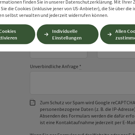
Unverbindliche An
rmationen finden Sie in unserer Datenschutzerklärung. Mit Ihre
Sie die Cookies (inklusive jener von US-Anbieter), die Sie über die 
en selbst verwalten und jederzeit widerrufen können.
Felder mit
*
sind Pflichtfelder
 Cookies
Individuelle
Allen Co
tivieren
Einstellungen
zustimm
Vorname
Nachname
Unverbindliche Anfrage
*
Zum Schutz vor Spam wird Google reCAPTCHA
personenbezogene Daten (z. B. die IP-Adresse
Absenden des Formulars werden die dafür erfor
ist eine Kontaktaufnahme jederzeit per E-Ma