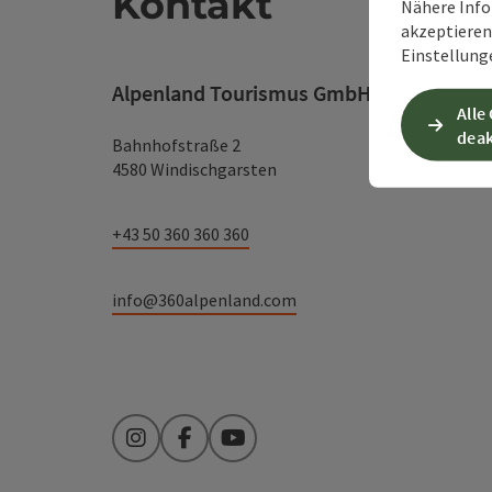
Kontakt
Nähere Info
akzeptieren 
Einstellung
Alpenland Tourismus GmbH
Alle
deak
Bahnhofstraße 2
4580 Windischgarsten
+43 50 360 360 360
info@360alpenland.com
Instagram
Facebook
YouTube