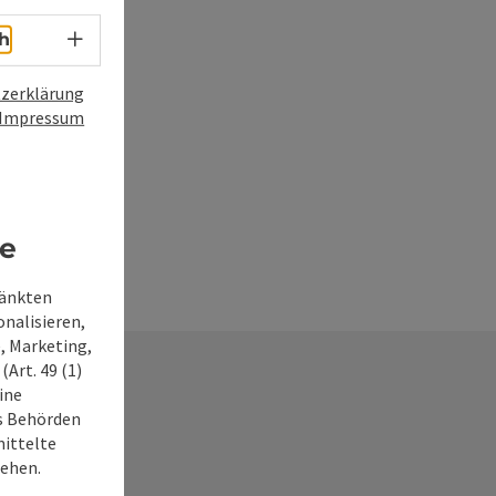
Sprachwahl - Menü öffnen
h
zerklärung
Impressum
re
ränkten
onalisieren,
, Marketing,
Art. 49 (1)
ine
ss Behörden
ittelte
tehen.