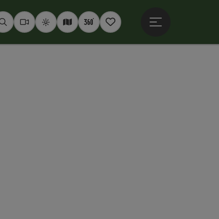
Hauptmenü öffne
Suchen
Webcams
Wetter
Interaktive Karte
360° Panoramen
Merkzettel
ht öffnen