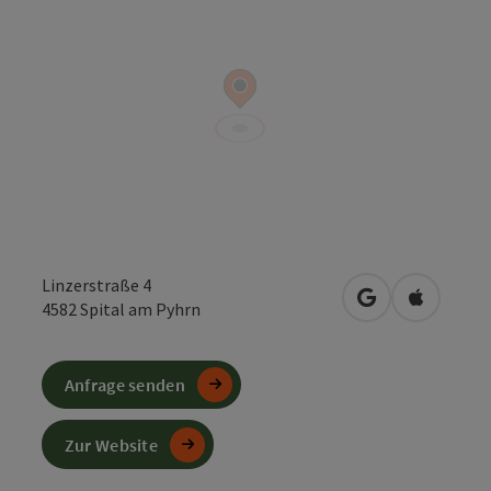
Linzerstraße 4
in Google Maps
in Apple 
4582
Spital am Pyhrn
Anfrage senden
Zur Website