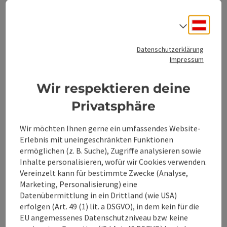
Anreise/Lage
Deuts
Sprach
Eignung
Datenschutzerklärung
Impressum
Barrierefreiheit
Wir respektieren deine
Privatsphäre
Wir möchten Ihnen gerne ein umfassendes Website-
Beitrag merken
Beitrag drucken
Erlebnis mit uneingeschränkten Funktionen
ermöglichen (z. B. Suche), Zugriffe analysieren sowie
zum Merkzettel
In der Nähe
Inhalte personalisieren, wofür wir Cookies verwenden.
Vereinzelt kann für bestimmte Zwecke (Analyse,
PDF erstellen
Marketing, Personalisierung) eine
Datenübermittlung in ein Drittland (wie USA)
erfolgen (Art. 49 (1) lit. a DSGVO), in dem kein für die
powered by
TOURDATA
Änderung vorschlagen
EU angemessenes Datenschutzniveau bzw. keine