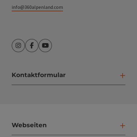
info@360alpenland.com
Instagram
Facebook
YouTube
Kontaktformular
Kont
Webseiten
Web