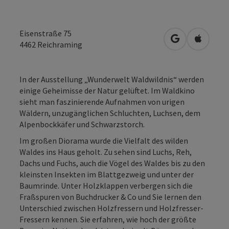
Eisenstraße 75
in Google Map
in Apple
4462
Reichraming
In der Ausstellung „Wunderwelt Waldwildnis“ werden
einige Geheimisse der Natur gelüftet. Im Waldkino
sieht man faszinierende Aufnahmen von urigen
Wäldern, unzugänglichen Schluchten, Luchsen, dem
Alpenbockkäfer und Schwarzstorch.
Im großen Diorama wurde die Vielfalt des wilden
Waldes ins Haus geholt. Zu sehen sind Luchs, Reh,
Dachs und Fuchs, auch die Vögel des Waldes bis zu den
kleinsten Insekten im Blattgezweig und unter der
Baumrinde. Unter Holzklappen verbergen sich die
Fraßspuren von Buchdrucker & Co und Sie lernen den
Unterschied zwischen Holzfressern und Holzfresser-
Fressern kennen. Sie erfahren, wie hoch der größte