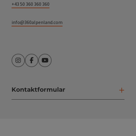
+43 50 360 360 360
info@360alpenland.com
Instagram
Facebook
YouTube
Kontaktformular
Kont