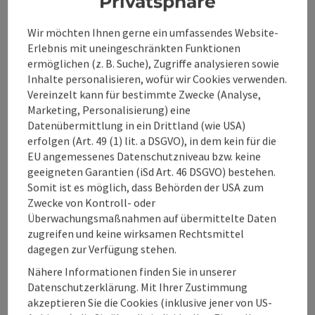
Privatsphäre
Eignung
Wir möchten Ihnen gerne ein umfassendes Website-
Erlebnis mit uneingeschränkten Funktionen
ermöglichen (z. B. Suche), Zugriffe analysieren sowie
Barrierefreiheit
Inhalte personalisieren, wofür wir Cookies verwenden.
Vereinzelt kann für bestimmte Zwecke (Analyse,
Marketing, Personalisierung) eine
Inspiration
Datenübermittlung in ein Drittland (wie USA)
erfolgen (Art. 49 (1) lit. a DSGVO), in dem kein für die
EU angemessenes Datenschutzniveau bzw. keine
geeigneten Garantien (iSd Art. 46 DSGVO) bestehen.
Somit ist es möglich, dass Behörden der USA zum
Zwecke von Kontroll- oder
Beitrag merken
Beitrag drucken
Überwachungsmaßnahmen auf übermittelte Daten
zugreifen und keine wirksamen Rechtsmittel
zum Merkzettel
In der Nähe
dagegen zur Verfügung stehen.
Nähere Informationen finden Sie in unserer
PDF erstellen
Datenschutzerklärung. Mit Ihrer Zustimmung
akzeptieren Sie die Cookies (inklusive jener von US-