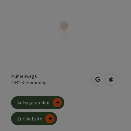
Mühlenweg 6
in Google Maps
in Apple 
4442
Kleinraming
Anfrage senden
Zur Website