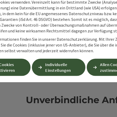
ookies verwenden. Vereinzelt kann für bestimmte Zwecke (Analyse
rung) eine Datenübermittlung in ein Drittland (wie USA) erfolgen (
O), in dem kein für die EU angemessenes Datenschutzniveau bzw. ke
en
Garantien (iSd Art. 46 DSGVO) bestehen. Somit ist es möglich, da
m Zwecke von Kontroll- oder Überwachungsmaßnahmen auf überm
ifen und keine wirksamen Rechtsmittel dagegen zur Verfügung s
rmationen finden Sie in unserer Datenschutzerklärung. Mit Ihre
Sie die Cookies (inklusive jener von US-Anbieter), die Sie über die 
en selbst verwalten und jederzeit widerrufen können.
 Cookies
Individuelle
Allen Co
tivieren
Einstellungen
zustimm
Unverbindliche An