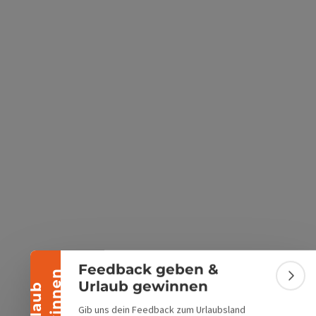
s öffnen
 Maps öffnen
Banner einklappen
Feedback geben &
n
Bann
Urlaub gewinnen
U
r
l
a
u
b
g
e
w
i
n
n
e
Gib uns dein Feedback zum Urlaubsland