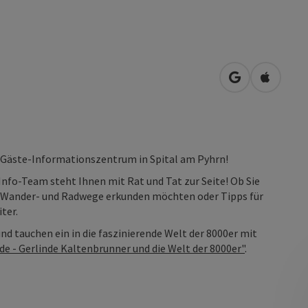
in Google Map
in Apple
r Gäste-Informationszentrum in Spital am Pyhrn!
Info-Team steht Ihnen mit Rat und Tat zur Seite! Ob Sie
n Wander- und Radwege erkunden möchten oder Tipps für
ter.
d tauchen ein in die faszinierende Welt der 8000er mit
e - Gerlinde Kaltenbrunner und die Welt der 8000er"
.