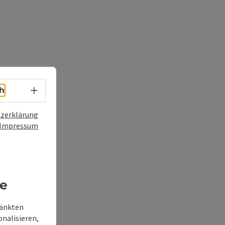
Sprachwahl - Menü öffnen
h
zerklärung
Impressum
re
ränkten
onalisieren,