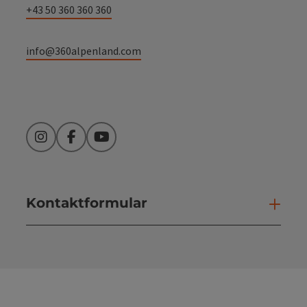
+43 50 360 360 360
info@360alpenland.com
Instagram
Facebook
YouTube
Kontaktformular
Kont