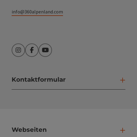
info@360alpenland.com
Instagram
Facebook
YouTube
Kontaktformular
Kont
Webseiten
Web