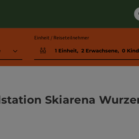
Einheit / Reiseteilnehmer
e
1
Einheit
,
2
Erwachsene
,
0
Kind
Einheitenanzahl und Personenfelder
alstation Skiarena Wurze