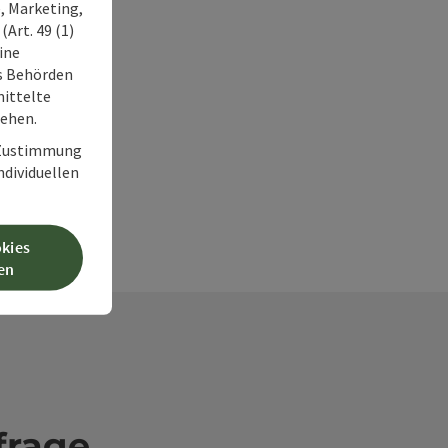
, Marketing,
Art. 49 (1)
ine
ss Behörden
ittelte
tehen.
r Zustimmung
individuellen
okies
en
frage