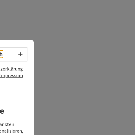
Sprachwahl - Menü öffnen
h
zerklärung
Impressum
re
ränkten
onalisieren,