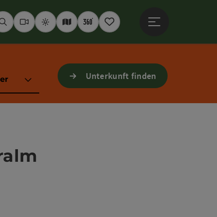
Hauptmenü öffne
Suchen
Webcams
Wetter
Interaktive Karte
360° Panoramen
Merkzettel
Unterkunft finden
er
ralm