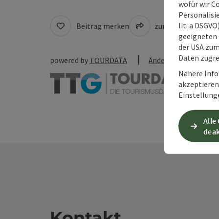
wofür wir C
Personalisie
lit. a DSGV
Beitrag merken
zum Merkzettel
geeigneten 
der USA zu
Daten zugre
powered by
TOURDATA
Änderung vorschlag
Nähere Info
akzeptieren 
Einstellung
Alle
deak
Kontakt