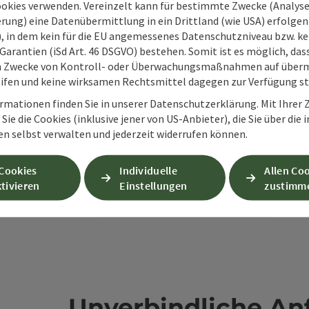
ookies verwenden. Vereinzelt kann für bestimmte Zwecke (Analyse
rung) eine Datenübermittlung in ein Drittland (wie USA) erfolgen (
O), in dem kein für die EU angemessenes Datenschutzniveau bzw. ke
PDF erstellen
Beitrag drucken
In der Nähe
Garantien (iSd Art. 46 DSGVO) bestehen. Somit ist es möglich, da
m Zwecke von Kontroll- oder Überwachungsmaßnahmen auf überm
ifen und keine wirksamen Rechtsmittel dagegen zur Verfügung s
en
rmationen finden Sie in unserer Datenschutzerklärung. Mit Ihre
Sie die Cookies (inklusive jener von US-Anbieter), die Sie über die 
en selbst verwalten und jederzeit widerrufen können.
 Cookies
Individuelle
Allen Co
tivieren
Einstellungen
zustimm
Unverbindliche An