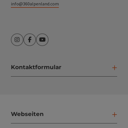
info@360alpenland.com
Instagram
Facebook
YouTube
Kontaktformular
Kont
Webseiten
Web