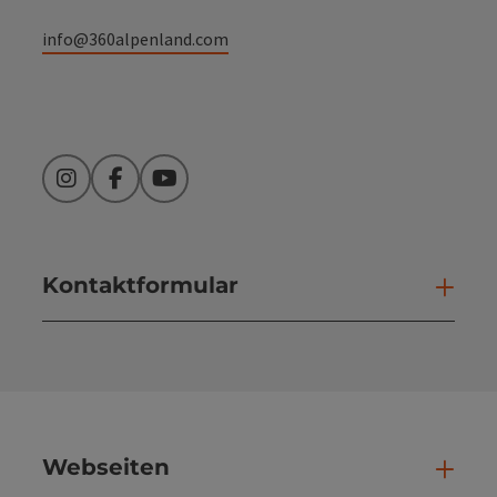
info@360alpenland.com
Instagram
Facebook
YouTube
Kontaktformular
Kont
Webseiten
Web