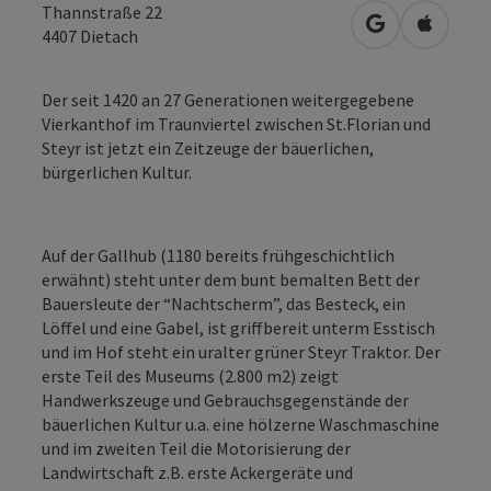
Thannstraße 22
in Google Map
in Apple
4407
Dietach
Der seit 1420 an 27 Generationen weitergegebene
Vierkanthof im Traunviertel zwischen St.Florian und
Steyr ist jetzt ein Zeitzeuge der bäuerlichen,
bürgerlichen Kultur.
Auf der Gallhub (1180 bereits frühgeschichtlich
erwähnt) steht unter dem bunt bemalten Bett der
Bauersleute der “Nachtscherm”, das Besteck, ein
Löffel und eine Gabel, ist griffbereit unterm Esstisch
und im Hof steht ein uralter grüner Steyr Traktor. Der
erste Teil des Museums (2.800 m2) zeigt
Handwerkszeuge und Gebrauchsgegenstände der
bäuerlichen Kultur u.a. eine hölzerne Waschmaschine
und im zweiten Teil die Motorisierung der
Landwirtschaft z.B. erste Ackergeräte und