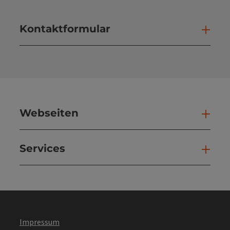
Kontaktformular
Kont
Webseiten
Web
Services
Ser
Impressum