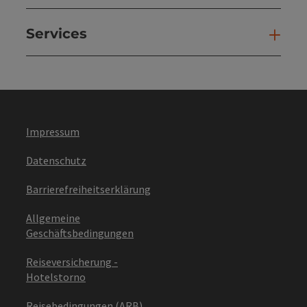
Services
Ser
Impressum
Datenschutz
Barrierefreiheitserklärung
Allgemeine
Geschäftsbedingungen
Reiseversicherung -
Hotelstorno
Reisebedingungen (ARB)