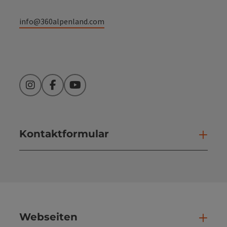
info@360alpenland.com
Instagram
Facebook
YouTube
Kontaktformular
Kont
Webseiten
Web