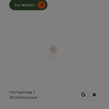
Zur Website
Fehringerweg 2
in Google Map
in Apple
4553
Schlierbach