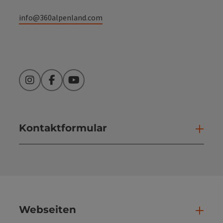
info@360alpenland.com
Instagram
Facebook
YouTube
Kontaktformular
Kont
Webseiten
Web