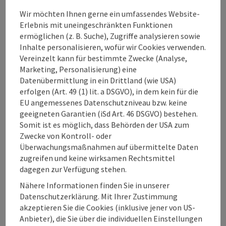
Preise
Wir möchten Ihnen gerne ein umfassendes Website-
Erlebnis mit uneingeschränkten Funktionen
Eignung
ermöglichen (z. B. Suche), Zugriffe analysieren sowie
Inhalte personalisieren, wofür wir Cookies verwenden.
Vereinzelt kann für bestimmte Zwecke (Analyse,
Barrierefreiheit
Marketing, Personalisierung) eine
Datenübermittlung in ein Drittland (wie USA)
erfolgen (Art. 49 (1) lit. a DSGVO), in dem kein für die
EU angemessenes Datenschutzniveau bzw. keine
geeigneten Garantien (iSd Art. 46 DSGVO) bestehen.
Somit ist es möglich, dass Behörden der USA zum
Beitrag merken
Beitrag drucken
Zwecke von Kontroll- oder
Überwachungsmaßnahmen auf übermittelte Daten
zum Merkzettel
In der Nähe
zugreifen und keine wirksamen Rechtsmittel
dagegen zur Verfügung stehen.
PDF erstellen
Nähere Informationen finden Sie in unserer
Datenschutzerklärung. Mit Ihrer Zustimmung
akzeptieren Sie die Cookies (inklusive jener von US-
powered by
TOURDATA
Änderung vorschlagen
Anbieter), die Sie über die individuellen Einstellungen