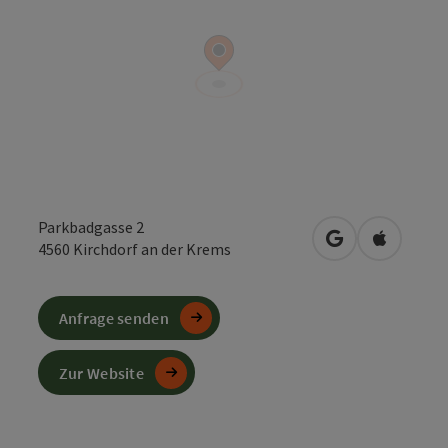
Parkbadgasse 2
in Google Maps
in Apple 
4560
Kirchdorf an der Krems
Anfrage senden
Zur Website