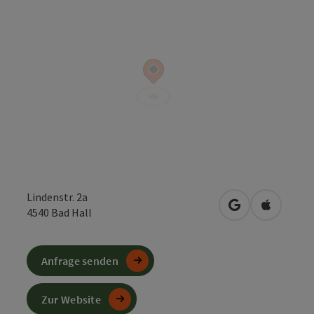
Lindenstr. 2a
in Google Maps
in Apple 
4540
Bad Hall
Anfrage senden
Zur Website