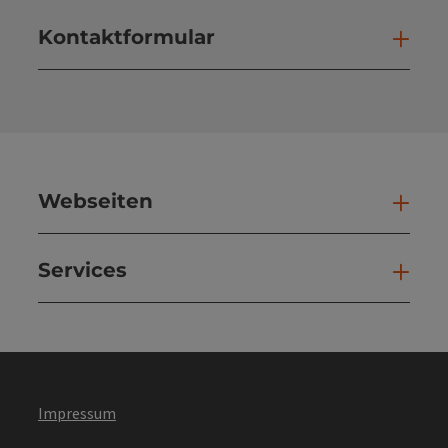
Kontaktformular
Kont
Webseiten
Web
Services
Ser
Impressum