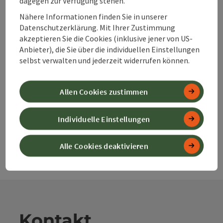
dagegen zur Verfügung stehen.
Beitrag merken
Nähere Informationen finden Sie in unserer
Beitrag drucken
Datenschutzerklärung. Mit Ihrer Zustimmung
akzeptieren Sie die Cookies (inklusive jener von US-
zum Merkzettel
In der Nähe
Anbieter), die Sie über die individuellen Einstellungen
selbst verwalten und jederzeit widerrufen können.
PDF erstellen
Allen Cookies zustimmen
powered by
TOURDATA
Änderung vorschlagen
Individuelle Einstellungen
Alle Cookies deaktivieren
Kontakt