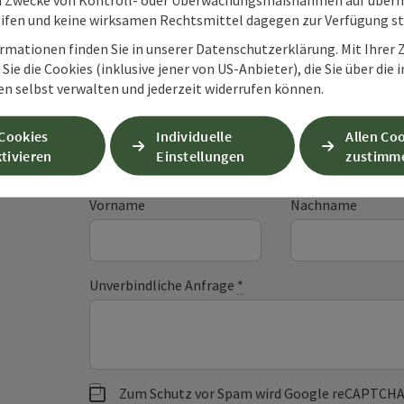
ifen und keine wirksamen Rechtsmittel dagegen zur Verfügung s
rmationen finden Sie in unserer Datenschutzerklärung. Mit Ihre
Sie die Cookies (inklusive jener von US-Anbieter), die Sie über die 
Unverbindliche An
en selbst verwalten und jederzeit widerrufen können.
 Cookies
Individuelle
Allen Co
tivieren
Einstellungen
zustimm
Felder mit
*
sind Pflichtfelder
Vorname
Nachname
Unverbindliche Anfrage
*
Zum Schutz vor Spam wird Google reCAPTCHA