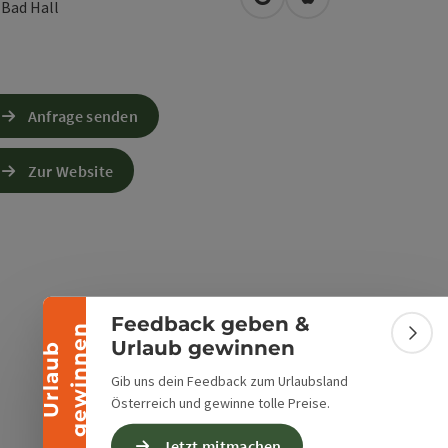
in Google Maps öffnen
in Apple Maps öffn
0
Bad Hall
Anfrage senden
Zur Website
Banner einklappen
Feedback geben &
n
Bann
Urlaub gewinnen
U
r
l
a
u
b
g
e
w
i
n
n
e
Gib uns dein Feedback zum Urlaubsland
Österreich und gewinne tolle Preise.
Jetzt mitmachen