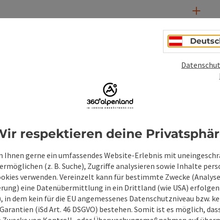
Deutsc
Datenschut
PDF erstellen
Beitrag drucken
In der Nähe
en
ir respektieren deine Privatsphä
 Ihnen gerne ein umfassendes Website-Erlebnis mit uneingesch
rmöglichen (z. B. Suche), Zugriffe analysieren sowie Inhalte pers
ookies verwenden. Vereinzelt kann für bestimmte Zwecke (Analyse
rung) eine Datenübermittlung in ein Drittland (wie USA) erfolgen (
O), in dem kein für die EU angemessenes Datenschutzniveau bzw. ke
Garantien (iSd Art. 46 DSGVO) bestehen. Somit ist es möglich, da
m Zwecke von Kontroll- oder Überwachungsmaßnahmen auf überm