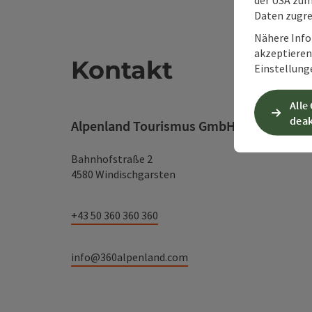
Daten zugre
Nähere Info
akzeptieren 
Kontakt
Einstellung
Alle
deak
Alpenland Tourismus GmbH
Bahnhofstraße 2
4580 Windischgarsten
+43 50 360 360 360
info@360alpenland.com