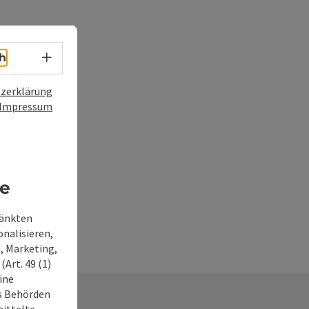
Sprachwahl - Menü öffnen
h
zerklärung
Impressum
re
ränkten
onalisieren,
, Marketing,
Art. 49 (1)
ine
ss Behörden
ittelte