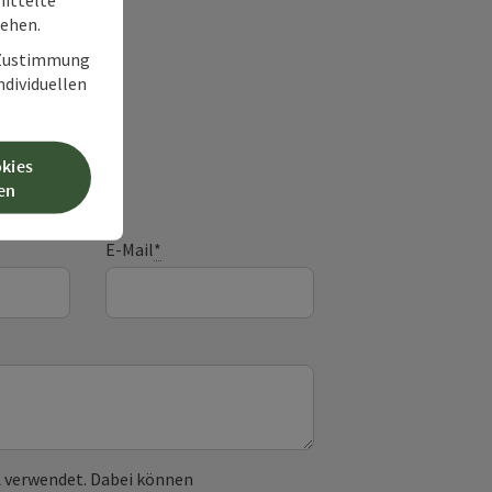
tehen.
r Zustimmung
individuellen
frage
okies
en
E-Mail
*
 verwendet. Dabei können