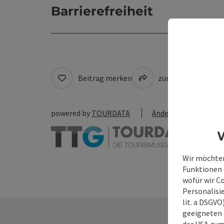
Barrierefreiheit
Beitrag merken
zum Merkzettel
powered by
TOURDATA
Änderung vorschlag
W
Wir möchten
Funktionen e
wofür wir C
Personalisie
lit. a DSGV
geeigneten 
der USA zu