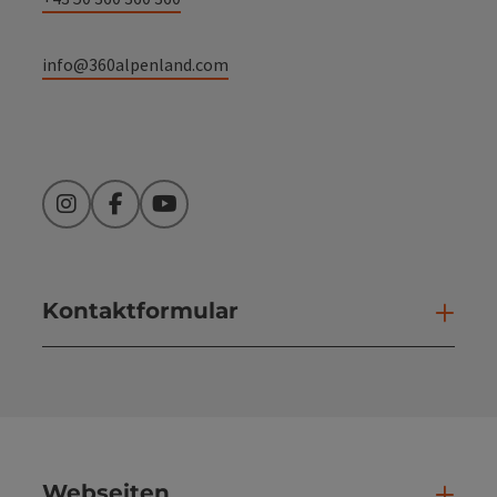
info@360alpenland.com
Instagram
Facebook
YouTube
Kontaktformular
Kont
Webseiten
Web