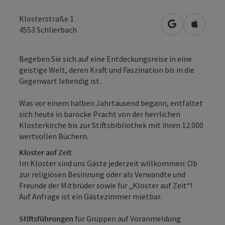
Klosterstraße 1
in Google Map
in Apple
4553
Schlierbach
Begeben Sie sich auf eine Entdeckungsreise in eine
geistige Welt, deren Kraft und Faszination bis in die
Gegenwart lebendig ist.
Was vor einem halben Jahrtausend begann, entfaltet
sich heute in barocke Pracht von der herrlichen
Klosterkirche bis zur Stiftsbibliothek mit ihren 12.000
wertvollen Büchern.
Kloster auf Zeit
Im Kloster sind uns Gäste jederzeit willkommen: Ob
zur religiösen Besinnung oder als Verwandte und
Freunde der Mitbrüder sowie für „Kloster auf Zeit“!
Auf Anfrage ist ein Gästezimmer mietbar.
Stiftsführungen
für Gruppen auf Voranmeldung