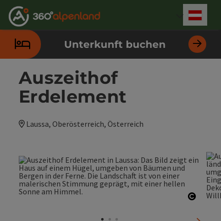
Accesskey
Accesskey
Accesskey
Accesskey
Accesskey
Accesskey
Accesskey
Accesskey
Zum Inhalt
Zur Navigation
Zum Seitenanfang
Zur Kontaktseite
Zur Suche
Zum Impressum
Zu den Hinweisen zur Bedienung der Website
Zur Startseite
[4]
[0]
[7]
[1]
[5]
[3]
[2]
[6]
Deut
Sprach
Unterkunft buchen
Auszeithof
Erdelement
Laussa, Oberösterreich, Österreich
Copyri
nächst