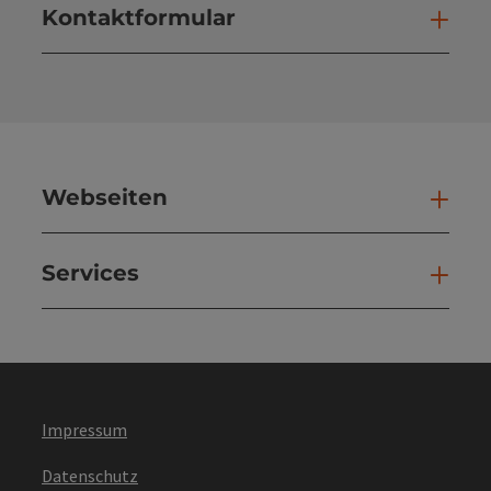
Kontaktformular
Kont
Webseiten
Web
Services
Ser
Impressum
Datenschutz