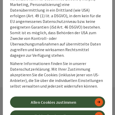
Beitrag merken
Marketing, Personalisierung) eine
Beitrag drucken
Datenübermittlung in ein Drittland (wie USA)
erfolgen (Art. 49 (1) lit. a DSGVO), in dem kein für die
zum Merkzettel
In der Nähe
EU angemessenes Datenschutzniveau bzw. keine
geeigneten Garantien (iSd Art. 46 DSGVO) bestehen.
PDF erstellen
Somit ist es möglich, dass Behörden der USA zum
Zwecke von Kontroll- oder
Überwachungsmaßnahmen auf übermittelte Daten
powered by
TOURDATA
zugreifen und keine wirksamen Rechtsmittel
dagegen zur Verfügung stehen.
Nähere Informationen finden Sie in unserer
Datenschutzerklärung. Mit Ihrer Zustimmung
akzeptieren Sie die Cookies (inklusive jener von US-
Anbieter), die Sie über die individuellen Einstellungen
selbst verwalten und jederzeit widerrufen können.
Allen Cookies zustimmen
Kontakt