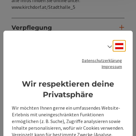
alle Infos finden Sie online unter:
www.kirchdorf.at/Stadthalle_5
Verpflegung
Deuts
Barrierefreiheit
Sprach
Datenschutzerklärung
Anreise/Lage
Impressum
Wir respektieren deine
Mitgliedschaften
Privatsphäre
Eignung
Wir möchten Ihnen gerne ein umfassendes Website-
Erlebnis mit uneingeschränkten Funktionen
ermöglichen (z. B. Suche), Zugriffe analysieren sowie
Inhalte personalisieren, wofür wir Cookies verwenden.
Vereinzelt kann für bestimmte Zwecke (Analyse,