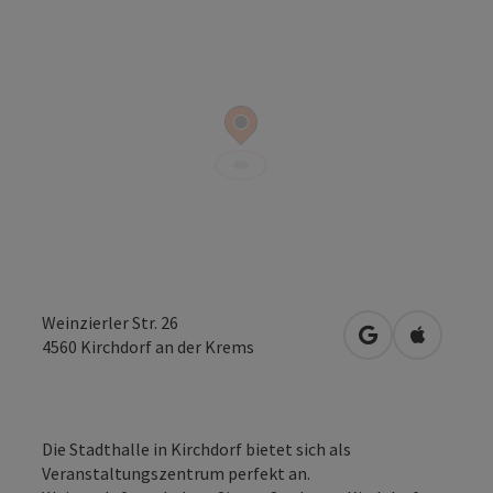
Weinzierler Str. 26
in Google Maps
in Apple 
4560
Kirchdorf an der Krems
Die Stadthalle in Kirchdorf bietet sich als
Veranstaltungszentrum perfekt an.