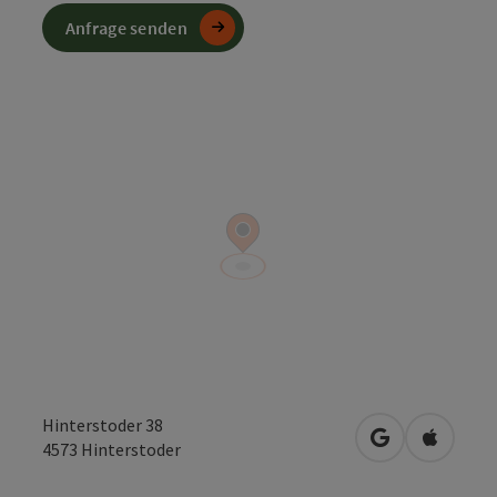
Anfrage senden
Hinterstoder 38
in Google Map
in Apple
4573
Hinterstoder