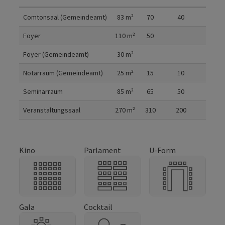
Raumdetails
Comtonsaal (Gemeindeamt)
83
m²
70
40
30
Foyer
110
m²
50
Foyer (Gemeindeamt)
30
m²
Notarraum (Gemeindeamt)
25
m²
15
10
10
Seminarraum
85
m²
65
50
30
Veranstaltungssaal
270
m²
310
200
100
Kino
Parlament
U-Form
Gala
Cocktail