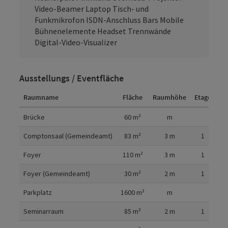
Video-Beamer Laptop Tisch- und
Funkmikrofon ISDN-Anschluss Bars Mobile
Bühnenelemente Headset Trennwände
Digital-Video-Visualizer
Ausstellungs / Eventfläche
Raumname
Fläche
Raumhöhe
Etage
Raumdetails
Brücke
60
m²
m
Comptonsaal (Gemeindeamt)
83
m²
3
m
1
Foyer
110
m²
3
m
1
Foyer (Gemeindeamt)
30
m²
2
m
1
Parkplatz
1600
m²
m
Seminarraum
85
m²
2
m
1