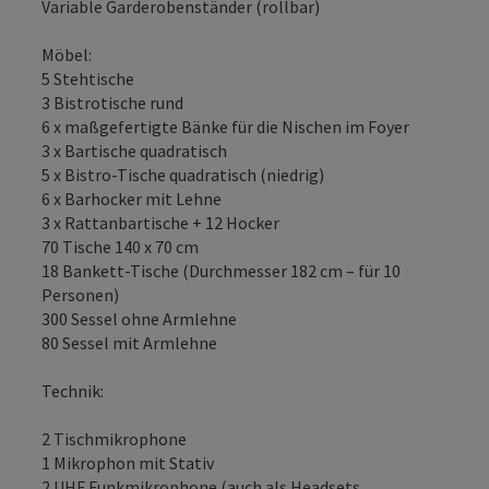
Variable Garderobenständer (rollbar)
Möbel:
5 Stehtische
3 Bistrotische rund
6 x maßgefertigte Bänke für die Nischen im Foyer
3 x Bartische quadratisch
5 x Bistro-Tische quadratisch (niedrig)
6 x Barhocker mit Lehne
3 x Rattanbartische + 12 Hocker
70 Tische 140 x 70 cm
18 Bankett-Tische (Durchmesser 182 cm – für 10
Personen)
300 Sessel ohne Armlehne
80 Sessel mit Armlehne
Technik:
2 Tischmikrophone
1 Mikrophon mit Stativ
2 UHF Funkmikrophone (auch als Headsets