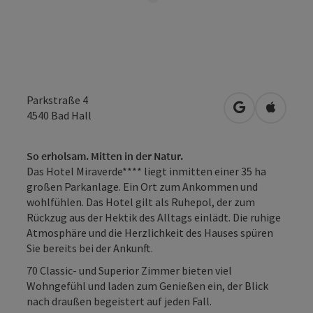
Parkstraße 4
in Google Map
in Apple
4540
Bad Hall
So erholsam. Mitten in der Natur.
Das Hotel Miraverde**** liegt inmitten einer 35 ha
großen Parkanlage. Ein Ort zum Ankommen und
wohlfühlen. Das Hotel gilt als Ruhepol, der zum
Rückzug aus der Hektik des Alltags einlädt. Die ruhige
Atmosphäre und die Herzlichkeit des Hauses spüren
Sie bereits bei der Ankunft.
70 Classic- und Superior Zimmer bieten viel
Wohngefühl und laden zum Genießen ein, der Blick
nach draußen begeistert auf jeden Fall.