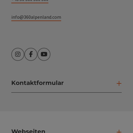
info@360alpenland.com
Instagram
Facebook
YouTube
Kontaktformular
Kont
Webseiten
Web