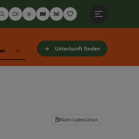
Hauptmenü öffne
Suchen
Webcams
Wetter
Interaktive Karte
360° Panoramen
Merkzettel
Unterkunft finden
er
Auto Ladestation