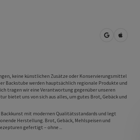
in Google Map
in Apple
ungen, keine künstlichen Zusätze oder Konservierungsmittel
kler Backstube werden hauptsächlich regionale Produkte und
lich tragen wir eine Verantwortung gegenüber unseren
ur bietet uns von sich aus alles, um gutes Brot, Gebäck und
e Backkunst mit modernen Qualitätsstandards und legt
honende Herstellung. Brot, Gebäck, Mehlspeisen und
zepturen gefertigt – ohne ...