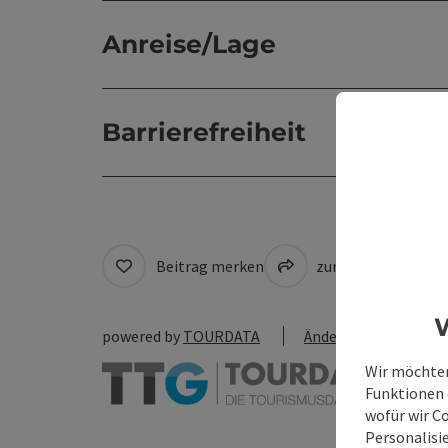
Anreise/Lage
Barrierefreiheit
Beitrag merken
zum Merkzettel
W
powered by
TOURDATA
Änderung vorschlag
Wir möchten
Funktionen e
wofür wir C
Personalisie