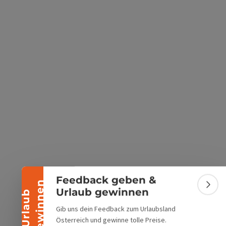
s öffnen
 Maps öffnen
Banner einklappen
Feedback geben &
n
Bann
Urlaub gewinnen
U
r
l
a
u
b
g
e
w
i
n
n
e
Gib uns dein Feedback zum Urlaubsland
Österreich und gewinne tolle Preise.