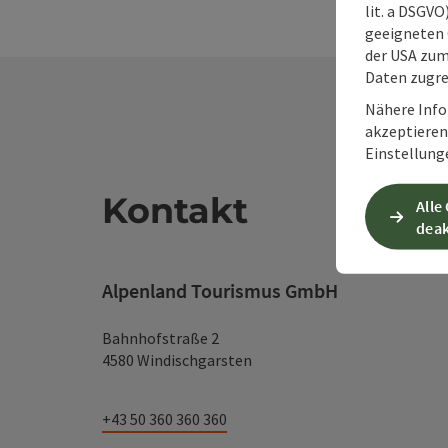
lit. a DSGV
geeigneten 
der USA zu
Daten zugre
Nähere Info
akzeptieren 
Einstellung
Kontakt
Alle
deak
Alpenland Tourismus GmbH
Bahnhofstraße 2
4580 Windischgarsten
+43 50 360 360 360