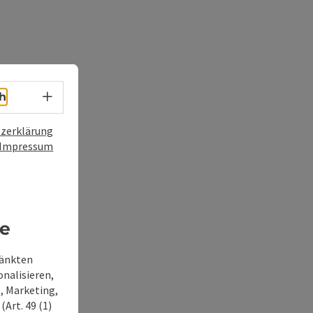
Sprachwahl - Menü öffnen
h
zerklärung
Impressum
re
ränkten
onalisieren,
, Marketing,
Art. 49 (1)