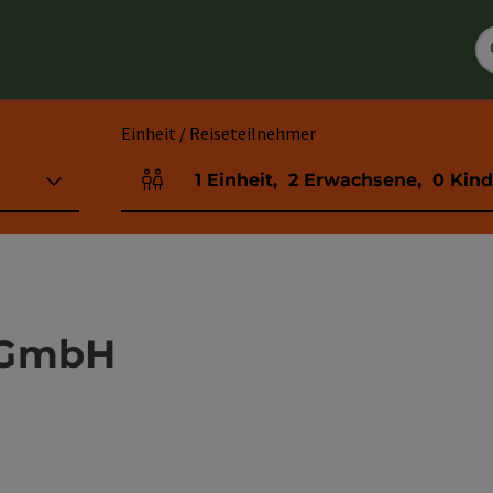
Einheit / Reiseteilnehmer
1
Einheit
,
2
Erwachsene
,
0
Kind
Einheitenanzahl und Personenfelder
 GmbH