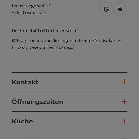
Industriegebiet 11
in Google Map
in Apple
4460
Losenstein
Der Ennstal Treff in Losenstein!
Mittagsmenüs und durchgehend kleine Speisekarte
(Toast, Käsekrainer, Bosna,...)
Kontakt
Öffnungszeiten
Küche