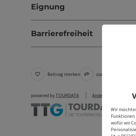
Eignung
Barrierefreiheit
Beitrag merken
zum Merkzettel
W
powered by
TOURDATA
Änderung vorschlag
Wir möchten
Funktionen e
wofür wir C
Personalisie
lit. a DSGV