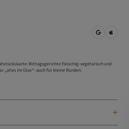
in Google Map
in Apple
ühstückskarte-Mittagsgerichte fleischig-vegetarisch und
s-„alles im Glas“- auch für kleine Runden.