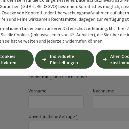
Garantien (iSd Art. 46 DSGVO) bestehen. Somit ist es möglich, da
m Zwecke von Kontroll- oder Überwachungsmaßnahmen auf überm
ifen und keine wirksamen Rechtsmittel dagegen zur Verfügung s
rmationen finden Sie in unserer Datenschutzerklärung. Mit Ihre
Sie die Cookies (inklusive jener von US-Anbieter), die Sie über die 
en selbst verwalten und jederzeit widerrufen können.
Unverbindliche An
 Cookies
Individuelle
Allen Co
tivieren
Einstellungen
zustimm
Felder mit
*
sind Pflichtfelder
Vorname
Nachname
Unverbindliche Anfrage
*