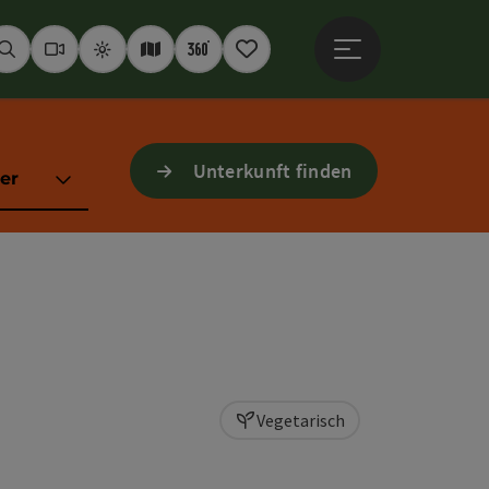
Hauptmenü öffne
Suchen
Webcams
Wetter
Interaktive Karte
360° Panoramen
Merkzettel
Unterkunft finden
er
Vegetarisch