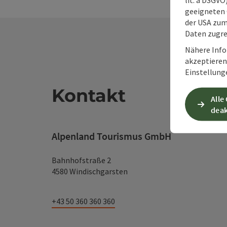
geeigneten 
der USA zu
Daten zugre
Nähere Info
akzeptieren 
Einstellung
Kontakt
Alle
deak
Alpenland Tourismus GmbH
Bahnhofstraße 2
4580 Windischgarsten
+43 50 360 360 360