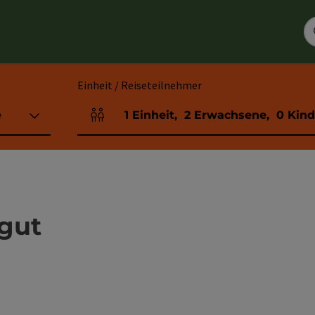
Einheit / Reiseteilnehmer
e
1
Einheit
,
2
Erwachsene
,
0
Kind
Einheitenanzahl und Personenfelder
tgut