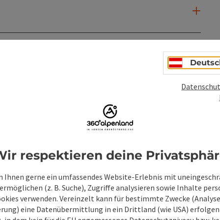
Deutsc
Datenschut
PDF erstellen
Beitrag drucken
In der Nähe
ir respektieren deine Privatsphä
en
 Ihnen gerne ein umfassendes Website-Erlebnis mit uneingesch
rmöglichen (z. B. Suche), Zugriffe analysieren sowie Inhalte pers
ookies verwenden. Vereinzelt kann für bestimmte Zwecke (Analyse
rung) eine Datenübermittlung in ein Drittland (wie USA) erfolgen (
O), in dem kein für die EU angemessenes Datenschutzniveau bzw. ke