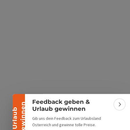
s öffnen
 Maps öffnen
Banner einklappen
Feedback geben &
n
Bann
Urlaub gewinnen
U
r
l
a
u
b
g
e
w
i
n
n
e
Gib uns dein Feedback zum Urlaubsland
Österreich und gewinne tolle Preise.