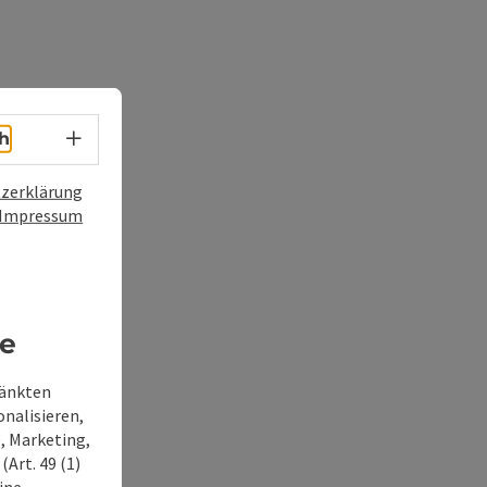
Sprachwahl - Menü öffnen
h
zerklärung
Impressum
re
ränkten
onalisieren,
, Marketing,
Art. 49 (1)
ine